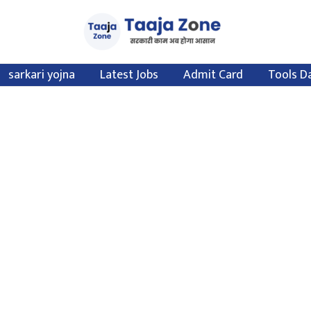
sarkari yojna
Latest Jobs
Admit Card
Tools D