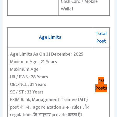
Cash Card / Mobile
Wallet
Total
Age Limits
Post
Age Limits As On 31 December 2025
Minimum Age :
21 Years
Maximum Age :
UR / EWS :
28 Years
40
OBC-NCL :
31 Years
Posts
SC / ST :
33 Years
EXIM Bank,
Management Trainee (MT)
post के लिए age relaxation अपने rules और
regulations के अनुसार provide करता है।