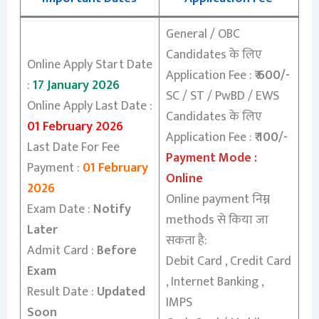
General / OBC
Candidates के लिए
Online Apply Start Date
Application Fee :
₹ 600/-
:
17 January 2026
SC / ST / PwBD / EWS
Online Apply Last Date :
Candidates के लिए
01 February 2026
Application Fee :
₹ 100/-
Last Date For Fee
Payment Mode :
Payment :
01 February
Online
2026
Online payment निम्न
Exam Date :
Notify
methods से किया जा
Later
सकता है:
Admit Card :
Before
Debit Card , Credit Card
Exam
, Internet Banking ,
Result Date :
Updated
IMPS
Soon