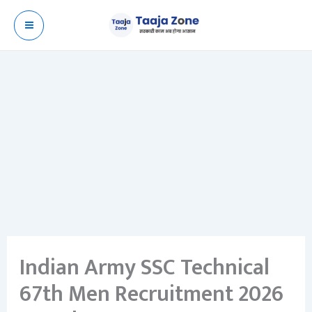
Skip
to
content
Indian Army SSC Technical
67th Men Recruitment 2026