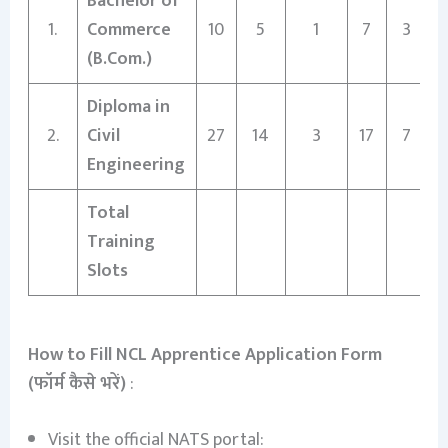
Bachelor of
1.
Commerce
10
5
1
7
3
(B.Com.)
Diploma in
2.
Civil
27
14
3
17
7
Engineering
Total
Training
Slots
How to Fill NCL Apprentice Application Form
(फॉर्म कैसे भरें)
:
Visit the official NATS portal: