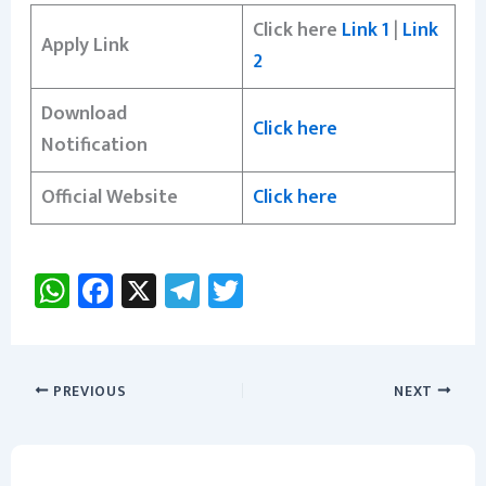
Click here
Link 1
|
Link
Apply Link
2
Download
Click here
Notification
Official Website
Click here
W
Fa
X
Te
T
h
ce
le
wi
at
b
gr
tt
sA
o
a
er
PREVIOUS
NEXT
p
ok
m
p