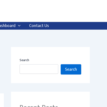
ashboard
Contact Us
Search
Search