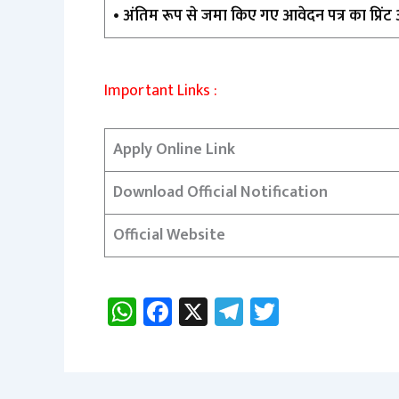
• अंतिम रूप से जमा किए गए आवेदन पत्र का प्रिं
Important Links :
Apply Online Link
Download Official Notification
Official Website
W
Fa
X
Te
T
h
ce
le
wi
at
b
gr
tt
sA
o
a
er