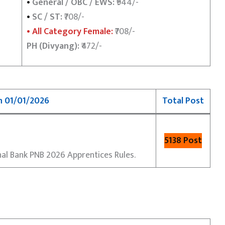
•
General / OBC / EWS:
₹944/-
•
SC / ST:
₹708/-
• All Category Female:
₹708/-
PH (Divyang):
₹472/-
n 01/01/2026
Total Post
5138 Post
nal Bank PNB 2026 Apprentices Rules.