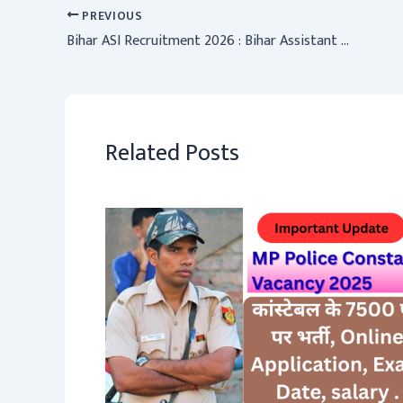
p
ok
m
PREVIOUS
Bihar ASI Recruitment 2026 : Bihar Assistant Sub Inspector Online Form 2026
p
Related Posts