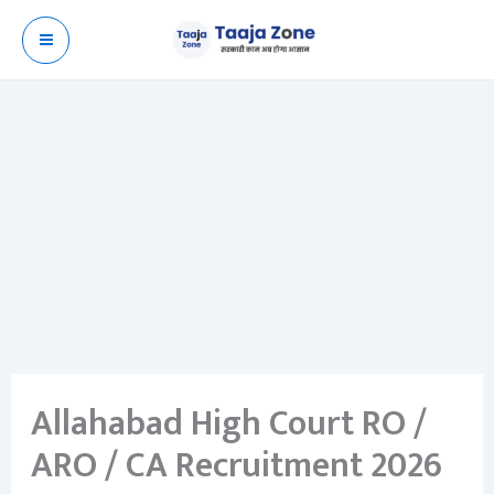
Skip
to
content
Allahabad High Court RO /
ARO / CA Recruitment 2026