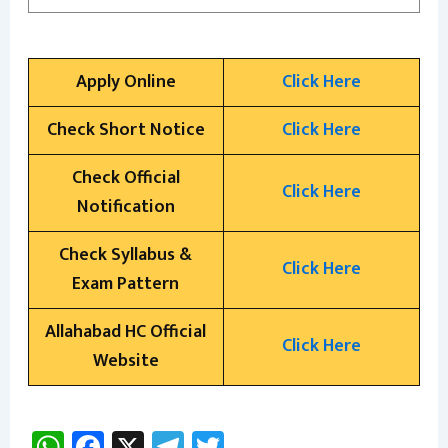
Apply Online
Click Here
Check Short Notice
Click Here
Check Official
Click Here
Notification
Check Syllabus &
Click Here
Exam Pattern
Allahabad HC Official
Click Here
Website
W
Fa
X
Te
T